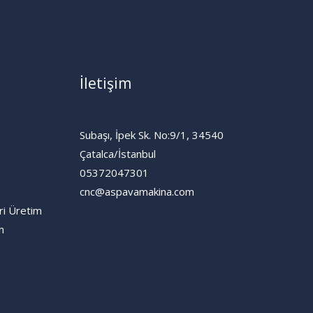
İletişim
Subaşı, İpek Sk. No:9/1, 34540
Çatalca/İstanbul
05372047301
cnc@aspavamakina.com
ri Üretim
n