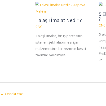
5 E
?
Talaşlı İmalat Nedir ?
CNC
CNC
5 ek
Talaşlı imalat, bir iş parçasının
komp
istenen şekli alabilmesi için
hass
malzemesinin bir kısmının kesici
Endü
takımlar yardımıyla…
ve…
←
Önceki Yazı