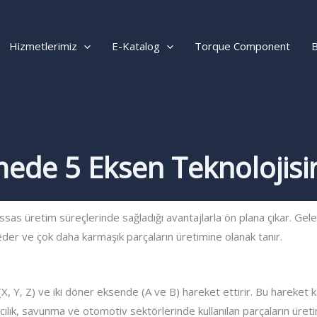
Hizmetlerimiz
E-Katalog
Torque Component
B
ede 5 Eksen Teknolojis
ssas üretim süreçlerinde sağladığı avantajlarla ön plana çıkar. Ge
eder ve çok daha karmaşık parçaların üretimine olanak tanır.
X, Y, Z) ve iki döner eksende (A ve B) hareket ettirir. Bu hareket k
acılık, savunma ve otomotiv sektörlerinde kullanılan parçaların üret