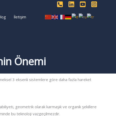
log
İletişim
inin Önemi
leneksel 3 eksenli sistemlere göre daha fazla hareket
abiliyeti, geometrik olarak karmaşık ve organik şekillere
iminde bu teknoloji vazgeçilmezdir.