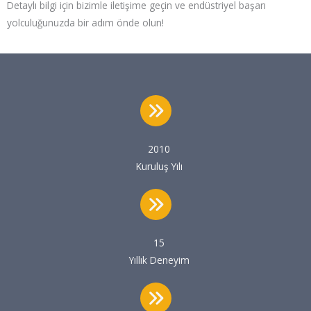
Detaylı bilgi için bizimle iletişime geçin ve endüstriyel başarı
yolculuğunuzda bir adım önde olun!
2010
Kuruluş Yılı
15
Yıllık Deneyim