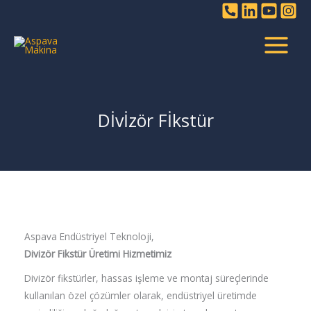
İçeriğe
atla
Dİvİzör Fİkstür
Aspava Endüstriyel Teknoloji,
Divizör Fikstür Üretimi Hizmetimiz
Divizör fikstürler, hassas işleme ve montaj süreçlerinde
kullanılan özel çözümler olarak, endüstriyel üretimde