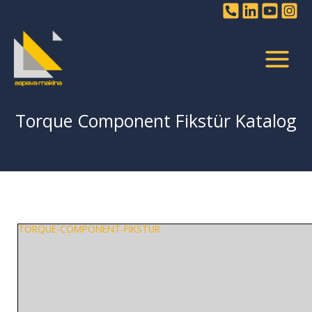
İçeriğe
atla
Torque Component Fikstür Katalog
TORQUE-COMPONENT-FIKSTUR