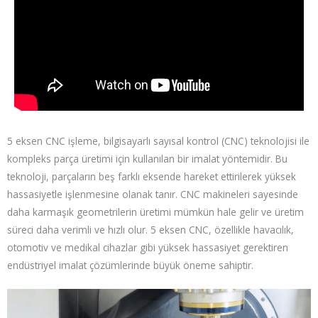
5 eksen CNC işleme, bilgisayarlı sayısal kontrol (CNC) teknolojisi ile
kompleks parça üretimi için kullanılan bir imalat yöntemidir. Bu
teknoloji, parçaların beş farklı eksende hareket ettirilerek yüksek
hassasiyetle işlenmesine olanak tanır. CNC makineleri sayesinde
daha karmaşık geometrilerin üretimi mümkün hale gelir ve üretim
süreci daha verimli ve hızlı olur. 5 eksen CNC, özellikle havacılık,
otomotiv ve medikal cihazlar gibi yüksek hassasiyet gerektiren
endüstriyel imalat çözümlerinde büyük öneme sahiptir.