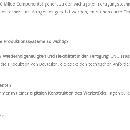
C Milled Components)
gehört zu den wichtigsten Fertigungstechn
oder technischen Anlagen eingesetzt werden, entstehen durch C
Hizmetlerimiz
E-Katalog
Torque Component
B
le Produktionssysteme so wichtig?
, Wiederholgenauigkeit und Flexibilität in der Fertigung
. CNC-Frä
die Produktion von Bauteilen, die exakt den technischen Anford
enten
immer mit einer
digitalen Konstruktion des Werkstücks
. Ingenieure
ie: