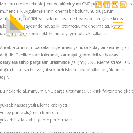
İçeriğe
Modern üretim teknolojilerinde
alüminyum CNC parça üretimi
, hassas
atla
mühendislik uygulamalarının önemli bir bölümünü oluşturur.
Alüminyum; hafifliği, yüksek mukavemeti, iyi ısı iletkenliği ve kolay
işlenebilirliği sayesinde havacılık, otomotiv, makine imalatı, kalıp
üretimi ve elektronik sektörlerinde yaygın olarak kullanılır.
Ancak alüminyum parçaların işlenmesi yalnızca kolay bir kesme işlemi
değildir. Özellikle
ince toleranslı, karmaşık geometrili ve hassas
detaylara sahip parçaların üretiminde
gelişmiş CNC işleme stratejileri,
doğru takım seçimi ve yüksek hızlı işleme teknolojileri büyük önem
taşır.
Bu nedenle alüminyum CNC parça üretiminde üç kritik faktör öne çıkar:
yüksek hassasiyetli işleme kabiliyeti
yüzey pürüzlülüğünün kontrolü
yüksek hızda stabil işleme performansı