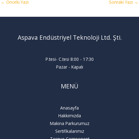
←
Önceki Yazı
Sonraki Yazı
→
Aspava Endüstriyel Teknoloji Ltd. Şti.
P.tesi- C.tesi 8:00 - 17:30
Pazar - Kapalı
MENÜ
Anasayfa
Hakkımızda
Makina Parkurumuz
Sertifikalarımız
Torque Component